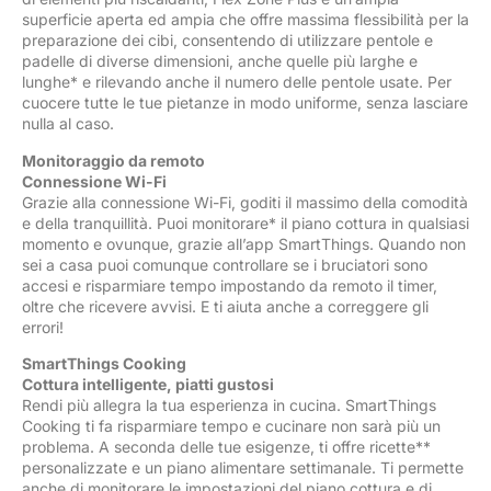
superficie aperta ed ampia che offre massima flessibilità per la
preparazione dei cibi, consentendo di utilizzare pentole e
padelle di diverse dimensioni, anche quelle più larghe e
lunghe* e rilevando anche il numero delle pentole usate. Per
cuocere tutte le tue pietanze in modo uniforme, senza lasciare
nulla al caso.
Monitoraggio da remoto
Connessione Wi-Fi
Grazie alla connessione Wi-Fi, goditi il massimo della comodità
e della tranquillità. Puoi monitorare* il piano cottura in qualsiasi
momento e ovunque, grazie all’app SmartThings. Quando non
sei a casa puoi comunque controllare se i bruciatori sono
accesi e risparmiare tempo impostando da remoto il timer,
oltre che ricevere avvisi. E ti aiuta anche a correggere gli
errori!
SmartThings Cooking
Cottura intelligente, piatti gustosi
Rendi più allegra la tua esperienza in cucina. SmartThings
Cooking ti fa risparmiare tempo e cucinare non sarà più un
problema. A seconda delle tue esigenze, ti offre ricette**
personalizzate e un piano alimentare settimanale. Ti permette
anche di monitorare le impostazioni del piano cottura e di