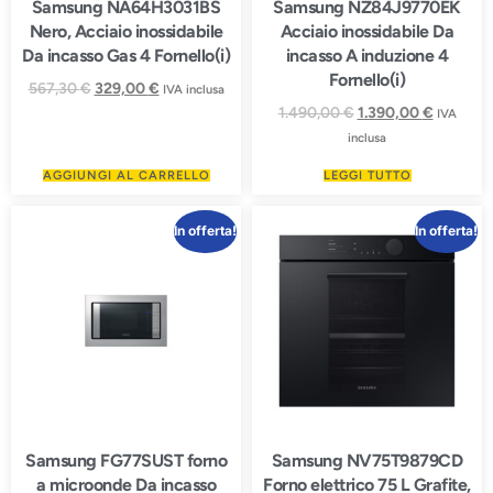
Samsung NA64H3031BS
Samsung NZ84J9770EK
Nero, Acciaio inossidabile
Acciaio inossidabile Da
Da incasso Gas 4 Fornello(i)
incasso A induzione 4
Fornello(i)
567,30
€
329,00
€
IVA inclusa
1.490,00
€
1.390,00
€
IVA
inclusa
AGGIUNGI AL CARRELLO
LEGGI TUTTO
In offerta!
In offerta!
Samsung FG77SUST forno
Samsung NV75T9879CD
a microonde Da incasso
Forno elettrico 75 L Grafite,