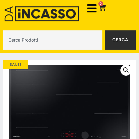
0
CERCA
SALE!