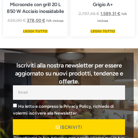
Microonde con grill 20 L
Grigio A+
850 W Acciaio inossidabile
2.797,46
€
1.589,31
€
IVA
420,00
€
378,00
€
IVA inclusa
inclusa
LEGGI TUTTO
LEGGI TUTTO
Iscriviti alla nostra newsletter per essere
aggiornato su nuovi prodotti, tendenze e
offerte.
Ho letto e compreso la Privacy Policy, richiedo di
volermi iscrivere alla Newsletter.
ISCRIVITI
Rispettiamo la tua privacy: non condividiamo mai le tue