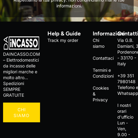
informazioni.
Help & Guide
Informazioni
Contatt
Track my order
Chi
Via G.B.
siamo
Damiani, 
Pordenon
DAINCASSO.COM
- 33170 -
Contattaci
– Elettrodomestici
Italy
da incasso delle
Termini e
migliori marche e
+39 351
Condizioni
molto altro…
7980148
Spedizioni
Telefono 
Cookies
SEMPRE
Whatsap
&
GRATUITE
Privacy
I nostri
CHI
orari
SIAMO
d'ufficio
Lun -
Ven,
9.00 -