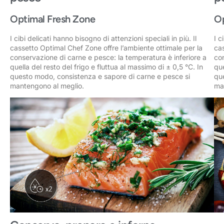
Optimal Fresh Zone
Op
I cibi delicati hanno bisogno di attenzioni speciali in più. Il
I c
cassetto Optimal Chef Zone offre l’ambiente ottimale per la
cas
conservazione di carne e pesce: la temperatura è inferiore a
con
quella del resto del frigo e fluttua al massimo di ± 0,5 °C. In
que
questo modo, consistenza e sapore di carne e pesce si
qu
mantengono al meglio.
ma