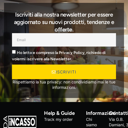
Iscriviti alla nostra newsletter per essere
aggiornato su nuovi prodotti, tendenze e
offerte.
Ho letto e compreso la Privacy Policy, richiedo di
volermi iscrivere alla Newsletter.
ISCRIVITI
Rispettiamo la tua privacy: non condividiamo mai le tue
informazioni.
Help & Guide
Informazioni
Contatt
Track my order
Chi
Via G.B.
siamo
Damiani, 