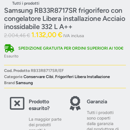
Tutti i prodotti
Samsung RB33R8717SR frigorifero con
congelatore Libera installazione Acciaio
inossidabile 332 L A++
1.132,00
€
2.004,46
€
IVA inclusa
SPEDIZIONE GRATUITA PER ORDINI SUPERIORI AI 100€
Esaurito
Cod. Prodotto
RB33R8717SR/EF
Categorie
Conservare Cibi
,
Frigoriferi Libera Installazione
Brand
Samsung
Prodotto
Garanzia
esaurito?
Tutti i prodotti
sono coperti
La maggior parte
dalla garanzia
dei prodotti
del produttore di