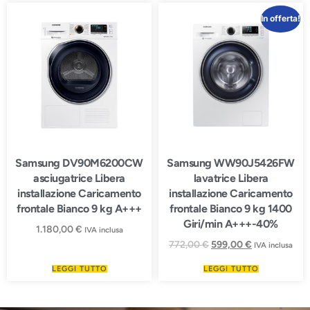
In offerta!
Samsung DV90M6200CW
Samsung WW90J5426FW
asciugatrice Libera
lavatrice Libera
installazione Caricamento
installazione Caricamento
frontale Bianco 9 kg A+++
frontale Bianco 9 kg 1400
Giri/min A+++-40%
1.180,00
€
IVA inclusa
772,00
€
599,00
€
IVA inclusa
LEGGI TUTTO
LEGGI TUTTO