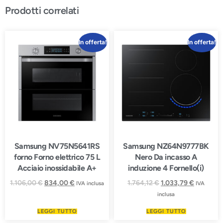
Prodotti correlati
In offerta!
In offerta!
Samsung NV75N5641RS
Samsung NZ64N9777BK
forno Forno elettrico 75 L
Nero Da incasso A
Acciaio inossidabile A+
induzione 4 Fornello(i)
1.106,00
€
834,00
€
1.764,12
€
1.033,79
€
IVA inclusa
IVA
inclusa
LEGGI TUTTO
LEGGI TUTTO