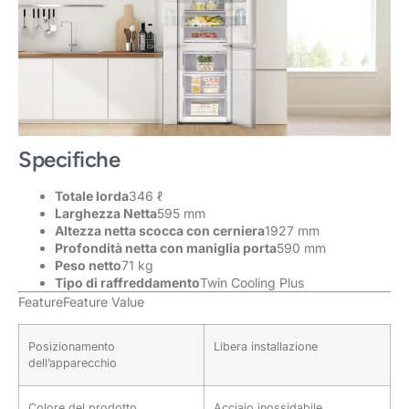
Specifiche
Totale lorda
346 ℓ
Larghezza Netta
595 mm
Altezza netta scocca con cerniera
1927 mm
Profondità netta con maniglia porta
590 mm
Peso netto
71 kg
Tipo di raffreddamento
Twin Cooling Plus
FeatureFeature Value
Posizionamento
Libera installazione
dell’apparecchio
Colore del prodotto
Acciaio inossidabile