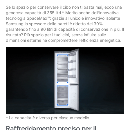
Se lo spazio per conservare il cibo non ti basta mai, ecco una
generosa capacità di 355 litri.* Merito anche dell’innovativa
tecnologia SpaceMax™: grazie all’unico e innovativo isolante
Samsung lo spessore delle pareti è ridotto del 30%
garantendo fino a 90 litri di capacità di conservazione in più. Il
risultato? Più spazio per i tuoi cibi, senza influire sulle
dimensioni esterne né compromettere l’efficienza energetica.
* La capacità è diversa per ciascun modello.
Raffreddamento preciso per il