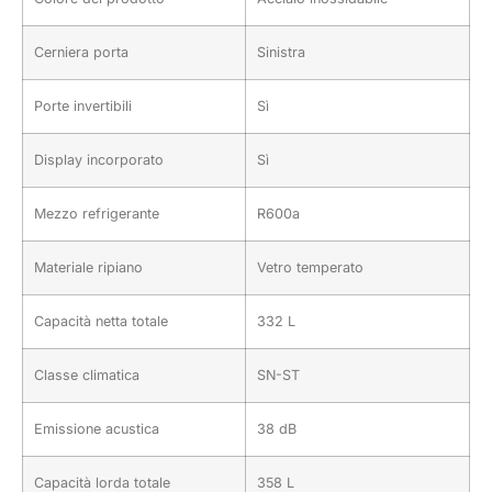
Cerniera porta
Sinistra
Porte invertibili
Sì
Display incorporato
Sì
Mezzo refrigerante
R600a
Materiale ripiano
Vetro temperato
Capacità netta totale
332 L
Classe climatica
SN-ST
Emissione acustica
38 dB
Capacità lorda totale
358 L