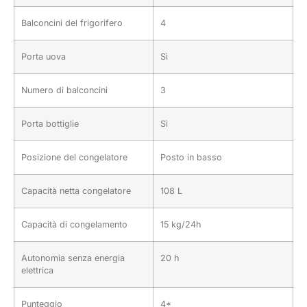
Balconcini del frigorifero
4
Porta uova
Sì
Numero di balconcini
3
Porta bottiglie
Sì
Posizione del congelatore
Posto in basso
Capacità netta congelatore
108 L
Capacità di congelamento
15 kg/24h
Autonomia senza energia
20 h
elettrica
Punteggio
4*