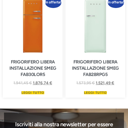
In offerta!
In offerta!
FRIGORIFERO LIBERA
FRIGORIFERO LIBERA
INSTALLAZIONE SMEG
INSTALLAZIONE SMEG
FAB30LOR5
FAB28RPG5
1.941,45
€
1.876,74
€
1.573,95
€
1.521,49
€
LEGGI TUTTO
LEGGI TUTTO
Iscriviti alla nostra newsletter per essere