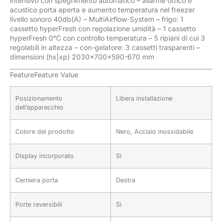
intensivo con spegnimento automatico – allarme ottico e
acustico porta aperta e aumento temperatura nel freezer
livello sonoro 40db(A) – MultiAirflow-System – frigo: 1
cassetto hyperFresh con regolazione umidità – 1 cassetto
hyperFresh 0°C con controllo temperatura – 5 ripiani di cui 3
regolabili in altezza – con-gelatore: 3 cassetti trasparenti –
dimensioni (hx|xp) 2030x700x590-670 mm
FeatureFeature Value
Posizionamento
Libera installazione
dell’apparecchio
Colore del prodotto
Nero, Acciaio inossidabile
Display incorporato
Sì
Cerniera porta
Destra
Porte reversibili
Sì