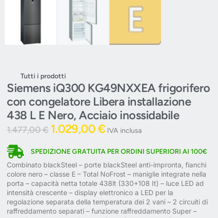
Tutti i prodotti
Siemens iQ300 KG49NXXEA frigorifero
con congelatore Libera installazione
438 L E Nero, Acciaio inossidabile
1.029,00
€
1.477,00
€
IVA inclusa
SPEDIZIONE GRATUITA PER ORDINI SUPERIORI AI 100€
Combinato blackSteel – porte blackSteel anti-impronta, fianchi
colore nero – classe E – Total NoFrost – maniglie integrate nella
porta – capacità netta totale 438lt (330+108 It) – luce LED ad
intensità crescente – display elettronico a LED per la
regolazione separata della temperatura dei 2 vani – 2 circuiti di
raffreddamento separati – funzione raffreddamento Super –