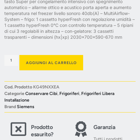
tasto Super per congelamento intensivo con spegnimento
automatico – allarme ottico e acustico porta aperta e aumento
temperatura nel freezer livello sonoro 40db(A) – MultiAirflow-
System – frigo: 1 cassetto hyperFresh con regolazione umidità –
1 cassetto hyperFresh 0°C con controllo temperatura – 5 ripiani
di cui 3 regolabili in altezza – con-gelatore: 3 cassetti
trasparenti – dimensioni (hx|xp) 2030x700x590-670 mm
AGGIUNGI AL CARRELLO
Cod. Prodotto
KG49NXXEA
Categorie
Conservare Cibi
,
Frigoriferi
,
Frigoriferi Libera
Installazione
Brand
Siemens
Prodotto
Garanzia
esaurito?
Tutti i prodotti