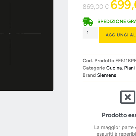
699
869,00
€
SPEDIZIONE GRA
AGGIUNGI A
Cod. Prodotto
EE611BP
Categorie
Cucina
,
Piani
Brand
Siemens
Prodotto es
La maggior parte d
esauriti è reperib