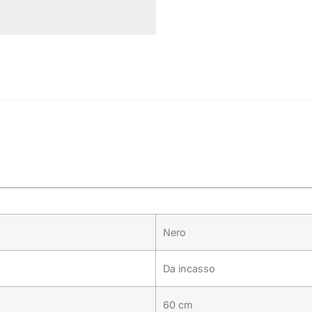
Nero
Da incasso
60 cm