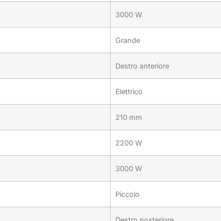
3000 W
Grande
Destro anteriore
Elettrico
210 mm
2200 W
3000 W
Piccolo
Destro posteriore