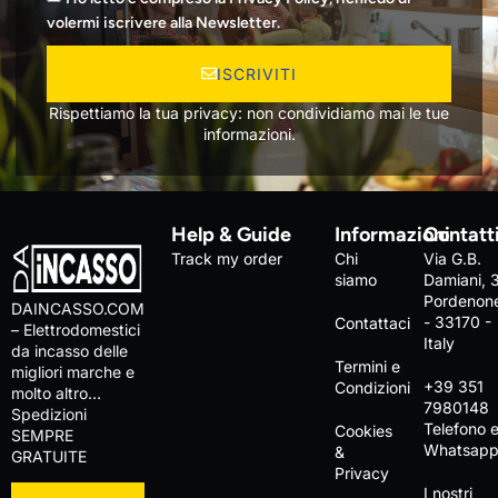
volermi iscrivere alla Newsletter.
ISCRIVITI
Rispettiamo la tua privacy: non condividiamo mai le tue
informazioni.
Help & Guide
Informazioni
Contatt
Track my order
Chi
Via G.B.
siamo
Damiani, 
Pordenon
DAINCASSO.COM
- 33170 -
Contattaci
– Elettrodomestici
Italy
da incasso delle
Termini e
migliori marche e
+39 351
Condizioni
molto altro…
7980148
Spedizioni
Telefono 
Cookies
SEMPRE
Whatsap
&
GRATUITE
Privacy
I nostri