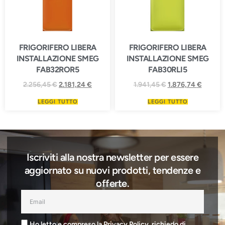
FRIGORIFERO LIBERA
FRIGORIFERO LIBERA
INSTALLAZIONE SMEG
INSTALLAZIONE SMEG
FAB32ROR5
FAB30RLI5
2.256,45
€
2.181,24
€
1.941,45
€
1.876,74
€
LEGGI TUTTO
LEGGI TUTTO
Iscriviti alla nostra newsletter per essere
aggiornato su nuovi prodotti, tendenze e
offerte.
Ho letto e compreso la Privacy Policy, richiedo di