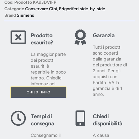
Cod. Prodotto
KA93DVIFP
Categorie
Conservare Cibi
,
Frigoriferi side-by-side
Brand
Siemens
Prodotto
Garanzia
esaurito?
Tutti i prodotti
sono coperti
La maggior parte
dalla garanzia
dei prodotti
del produttore di
esauriti è
2 anni. Per gli
reperibile in poco
acquisti con
tempo. Chiedici
Partita IVA la
informazioni.
garanzia è di 1
CHIEDI INFO
anno.
Tempi di
Chiedi
consegna
disponibilità
Consegnamo il
A causa