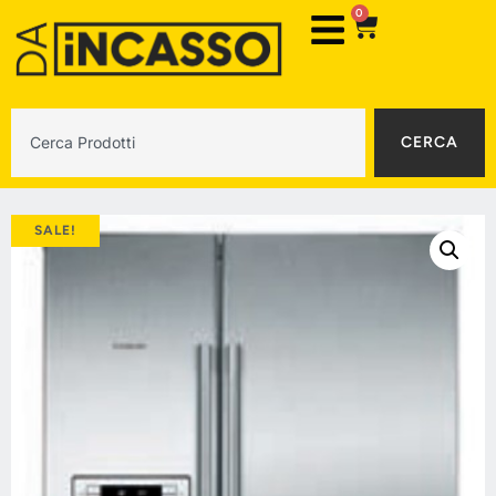
0
CERCA
SALE!