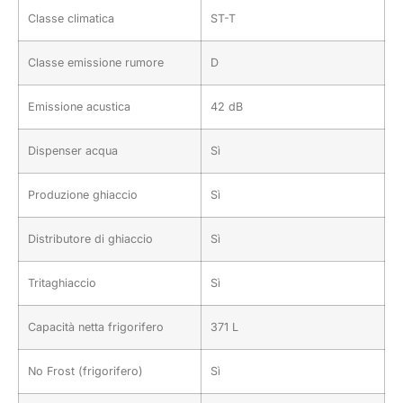
Classe climatica
ST-T
Classe emissione rumore
D
Emissione acustica
42 dB
Dispenser acqua
Sì
Produzione ghiaccio
Sì
Distributore di ghiaccio
Sì
Tritaghiaccio
Sì
Capacità netta frigorifero
371 L
No Frost (frigorifero)
Sì