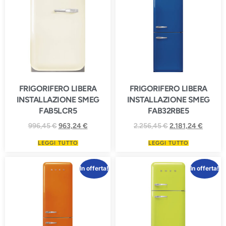
FRIGORIFERO LIBERA
FRIGORIFERO LIBERA
INSTALLAZIONE SMEG
INSTALLAZIONE SMEG
FAB5LCR5
FAB32RBE5
996,45
€
963,24
€
2.256,45
€
2.181,24
€
LEGGI TUTTO
LEGGI TUTTO
In offerta!
In offerta!