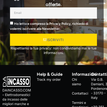
offerte.
Ho letto e compreso la Privacy Policy, richiedo di
volermi iscrivere alla Newsletter.
ISCRIVITI
Rispettiamo la tua privacy: non condividiamo mai le tue
informazioni.
Help & Guide
Informazioni
Contatt
Track my order
Chi
Via G.B.
siamo
Damiani, 
Pordenon
DAINCASSO.COM
- 33170 -
Contattaci
– Elettrodomestici
Italy
da incasso delle
Termini e
migliori marche e
+39 351