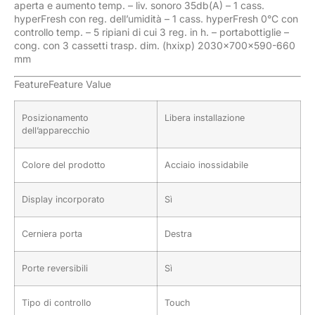
aperta e aumento temp. – liv. sonoro 35db(A) – 1 cass.
hyperFresh con reg. dell’umidità – 1 cass. hyperFresh 0°C con
controllo temp. – 5 ripiani di cui 3 reg. in h. – portabottiglie –
cong. con 3 cassetti trasp. dim. (hxixp) 2030×700×590-660
mm
FeatureFeature Value
Posizionamento
Libera installazione
dell’apparecchio
Colore del prodotto
Acciaio inossidabile
Display incorporato
Sì
Cerniera porta
Destra
Porte reversibili
Sì
Tipo di controllo
Touch