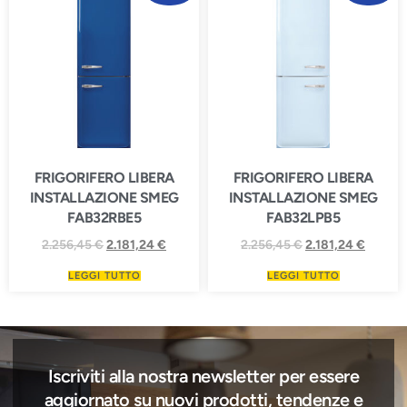
FRIGORIFERO LIBERA
FRIGORIFERO LIBERA
INSTALLAZIONE SMEG
INSTALLAZIONE SMEG
FAB32RBE5
FAB32LPB5
2.256,45
€
2.181,24
€
2.256,45
€
2.181,24
€
LEGGI TUTTO
LEGGI TUTTO
Iscriviti alla nostra newsletter per essere
aggiornato su nuovi prodotti, tendenze e