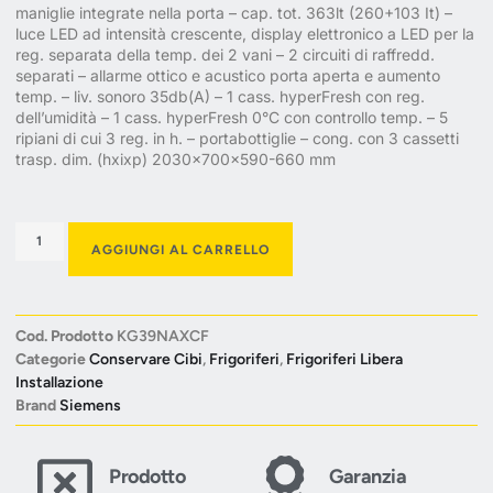
maniglie integrate nella porta – cap. tot. 363lt (260+103 It) –
luce LED ad intensità crescente, display elettronico a LED per la
reg. separata della temp. dei 2 vani – 2 circuiti di raffredd.
separati – allarme ottico e acustico porta aperta e aumento
temp. – liv. sonoro 35db(A) – 1 cass. hyperFresh con reg.
dell’umidità – 1 cass. hyperFresh 0°C con controllo temp. – 5
ripiani di cui 3 reg. in h. – portabottiglie – cong. con 3 cassetti
trasp. dim. (hxixp) 2030×700×590-660 mm
AGGIUNGI AL CARRELLO
Cod. Prodotto
KG39NAXCF
Categorie
Conservare Cibi
,
Frigoriferi
,
Frigoriferi Libera
Installazione
Brand
Siemens
Prodotto
Garanzia