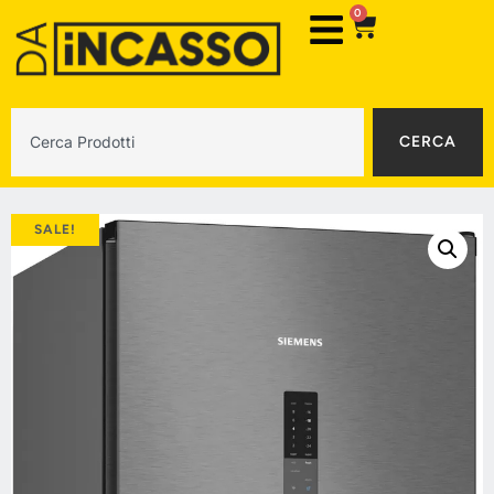
0
CERCA
SALE!