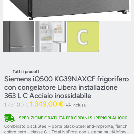
Tutti i prodotti
Siemens iQ500 KG39NAXCF frigorifero
con congelatore Libera installazione
363 L C Acciaio inossidabile
1.349,00
€
1.791,00
€
IVA inclusa
SPEDIZIONE GRATUITA PER ORDINI SUPERIORI AI 100€
Combinato blackSteel – porte black-Steel anti-impronta, fianchi
colore nero – classe C – Total NoFrost con sistema multiAirflow –