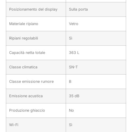
Posizionamento del display
Sulla porta
Materiale ripiano
Vetro
Ripiani regolabili
Sì
Capacità netta totale
363 L
Classe climatica
SN-T
Classe emissione rumore
B
Emissione acustica
35 dB
Produzione ghiaccio
No
Wi-Fi
Sì