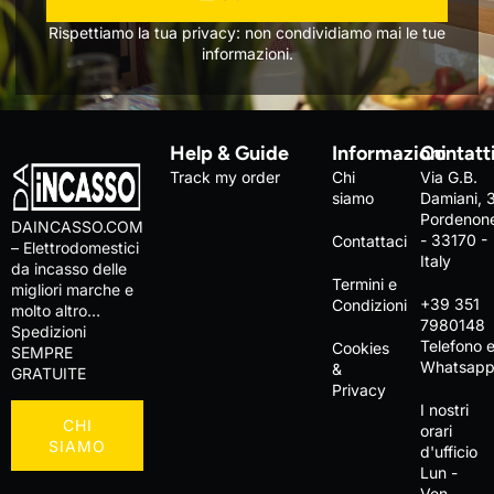
Rispettiamo la tua privacy: non condividiamo mai le tue
informazioni.
Help & Guide
Informazioni
Contatt
Track my order
Chi
Via G.B.
siamo
Damiani, 
Pordenon
DAINCASSO.COM
- 33170 -
Contattaci
– Elettrodomestici
Italy
da incasso delle
Termini e
migliori marche e
+39 351
Condizioni
molto altro…
7980148
Spedizioni
Telefono 
Cookies
SEMPRE
Whatsap
&
GRATUITE
Privacy
I nostri
CHI
orari
SIAMO
d'ufficio
Lun -
Ven,