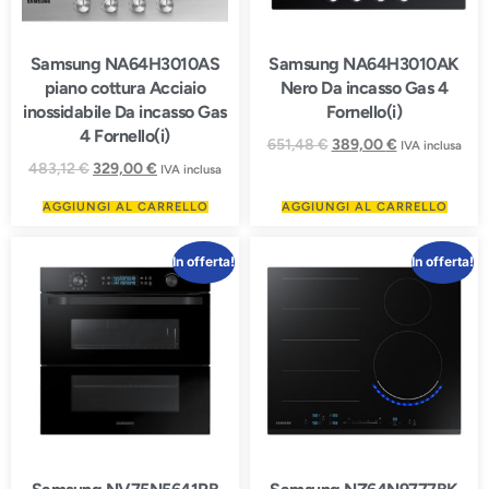
Samsung NA64H3010AS
Samsung NA64H3010AK
piano cottura Acciaio
Nero Da incasso Gas 4
inossidabile Da incasso Gas
Fornello(i)
4 Fornello(i)
651,48
€
389,00
€
IVA inclusa
483,12
€
329,00
€
IVA inclusa
AGGIUNGI AL CARRELLO
AGGIUNGI AL CARRELLO
In offerta!
In offerta!