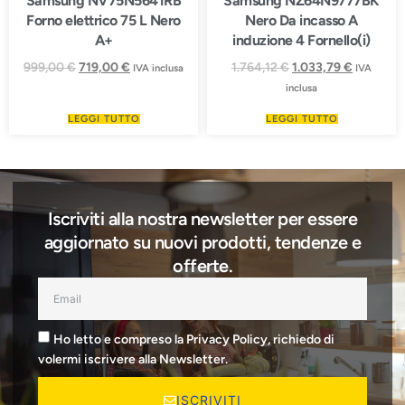
Samsung NV75N5641RB
Samsung NZ64N9777BK
Forno elettrico 75 L Nero
Nero Da incasso A
A+
induzione 4 Fornello(i)
999,00
€
719,00
€
1.764,12
€
1.033,79
€
IVA inclusa
IVA
inclusa
LEGGI TUTTO
LEGGI TUTTO
Iscriviti alla nostra newsletter per essere
aggiornato su nuovi prodotti, tendenze e
offerte.
Ho letto e compreso la Privacy Policy, richiedo di
volermi iscrivere alla Newsletter.
ISCRIVITI