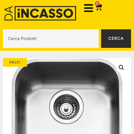
0
CERCA
SALE!