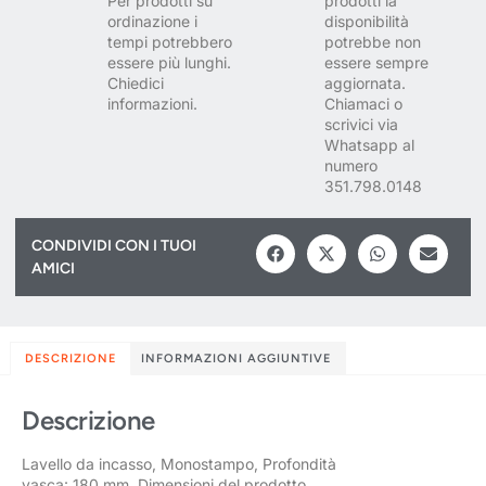
Per prodotti su
prodotti la
ordinazione i
disponibilità
tempi potrebbero
potrebbe non
essere più lunghi.
essere sempre
Chiedici
aggiornata.
informazioni.
Chiamaci o
scrivici via
Whatsapp al
numero
351.798.0148
CONDIVIDI CON I TUOI
AMICI
DESCRIZIONE
INFORMAZIONI AGGIUNTIVE
Descrizione
Lavello da incasso, Monostampo, Profondità
vasca: 180 mm, Dimensioni del prodotto