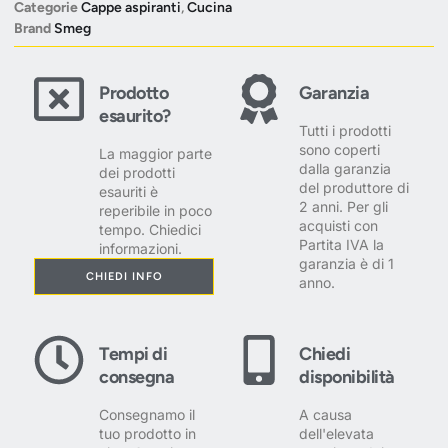
Categorie
Cappe aspiranti
,
Cucina
Brand
Smeg
Prodotto
Garanzia
esaurito?
Tutti i prodotti
sono coperti
La maggior parte
dalla garanzia
dei prodotti
del produttore di
esauriti è
2 anni. Per gli
reperibile in poco
acquisti con
tempo. Chiedici
Partita IVA la
informazioni.
garanzia è di 1
CHIEDI INFO
anno.
Tempi di
Chiedi
consegna
disponibilità
Consegnamo il
A causa
tuo prodotto in
dell'elevata