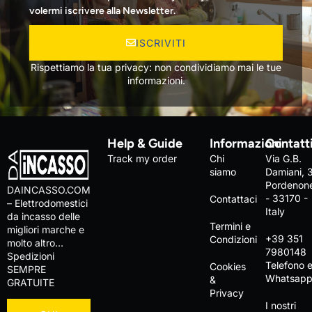
volermi iscrivere alla Newsletter.
ISCRIVITI
Rispettiamo la tua privacy: non condividiamo mai le tue
informazioni.
Help & Guide
Informazioni
Contatt
Track my order
Chi
Via G.B.
siamo
Damiani, 
Pordenon
DAINCASSO.COM
- 33170 -
Contattaci
– Elettrodomestici
Italy
da incasso delle
Termini e
migliori marche e
+39 351
Condizioni
molto altro…
7980148
Spedizioni
Telefono 
Cookies
SEMPRE
Whatsap
&
GRATUITE
Privacy
I nostri