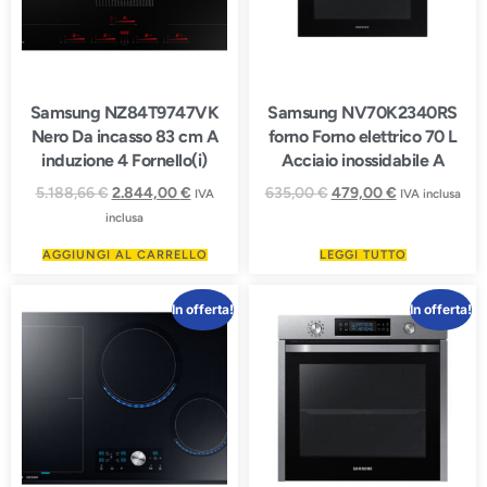
Samsung NZ84T9747VK
Samsung NV70K2340RS
Nero Da incasso 83 cm A
forno Forno elettrico 70 L
induzione 4 Fornello(i)
Acciaio inossidabile A
5.188,66
€
2.844,00
€
635,00
€
479,00
€
IVA
IVA inclusa
inclusa
AGGIUNGI AL CARRELLO
LEGGI TUTTO
In offerta!
In offerta!