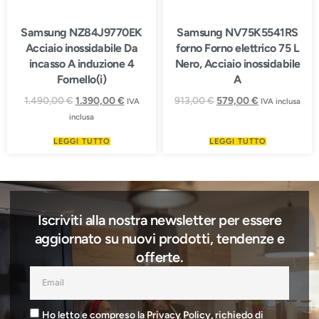
Samsung NZ84J9770EK
Samsung NV75K5541RS
Acciaio inossidabile Da
forno Forno elettrico 75 L
incasso A induzione 4
Nero, Acciaio inossidabile
Fornello(i)
A
1.490,00
€
1.390,00
€
913,00
€
579,00
€
IVA
IVA inclusa
inclusa
LEGGI TUTTO
LEGGI TUTTO
Iscriviti alla nostra newsletter per essere
aggiornato su nuovi prodotti, tendenze e
offerte.
Ho letto e compreso la Privacy Policy, richiedo di