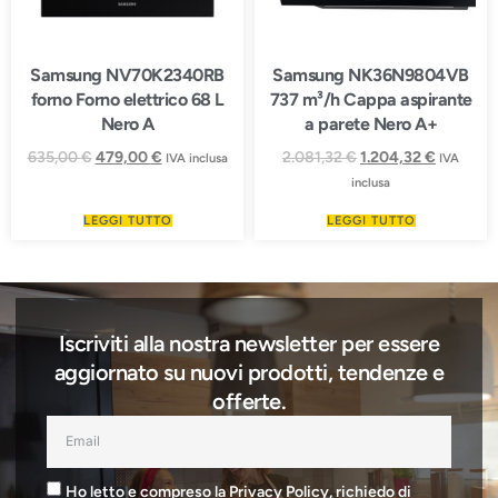
Samsung NV70K2340RB
Samsung NK36N9804VB
forno Forno elettrico 68 L
737 m³/h Cappa aspirante
Nero A
a parete Nero A+
635,00
€
479,00
€
2.081,32
€
1.204,32
€
IVA inclusa
IVA
inclusa
LEGGI TUTTO
LEGGI TUTTO
Iscriviti alla nostra newsletter per essere
aggiornato su nuovi prodotti, tendenze e
offerte.
Ho letto e compreso la Privacy Policy, richiedo di