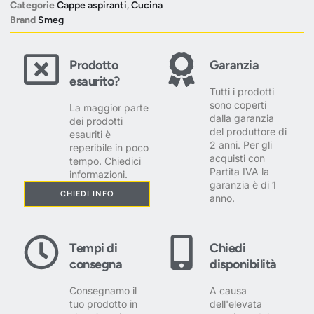
Categorie
Cappe aspiranti
,
Cucina
Brand
Smeg
Prodotto
Garanzia
esaurito?
Tutti i prodotti
sono coperti
La maggior parte
dalla garanzia
dei prodotti
del produttore di
esauriti è
2 anni. Per gli
reperibile in poco
acquisti con
tempo. Chiedici
Partita IVA la
informazioni.
garanzia è di 1
CHIEDI INFO
anno.
Tempi di
Chiedi
consegna
disponibilità
Consegnamo il
A causa
tuo prodotto in
dell'elevata