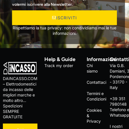
volermi iscrivere alla Newsletter.
ISCRIVITI
Rispettiamo la tua privacy: non condividiamo mai le tue
informazioni.
Help & Guide
Informazioni
Contatt
Track my order
Chi
Via G.B.
siamo
Damiani, 
Pordenon
DAINCASSO.COM
- 33170 -
Contattaci
– Elettrodomestici
Italy
da incasso delle
Termini e
migliori marche e
+39 351
Condizioni
molto altro…
7980148
Spedizioni
Telefono 
Cookies
SEMPRE
Whatsap
&
GRATUITE
Privacy
I nostri