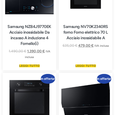
Samsung NZ84J9770EK
Samsung NV70K2340RS
Acciaio inossidabile Da
forno Forno elettrico 70 L
incasso A induzione 4
Acciaio inossidabile A
Fornello(i)
635,00
€
479,00
€
IVA inclusa
1.490,00
€
1.390,00
€
IVA
inclusa
LEGGI TUTTO
LEGGI TUTTO
In offerta!
In offerta!