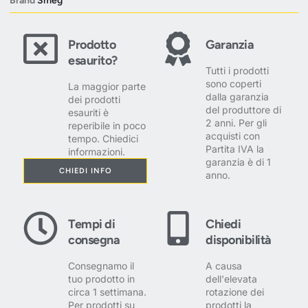
Brand
Smeg
Prodotto
Garanzia
esaurito?
Tutti i prodotti
sono coperti
La maggior parte
dalla garanzia
dei prodotti
del produttore di
esauriti è
2 anni. Per gli
reperibile in poco
acquisti con
tempo. Chiedici
Partita IVA la
informazioni.
garanzia è di 1
CHIEDI INFO
anno.
Tempi di
Chiedi
consegna
disponibilità
Consegnamo il
A causa
tuo prodotto in
dell'elevata
circa 1 settimana.
rotazione dei
Per prodotti su
prodotti la