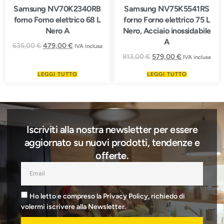
Samsung NV70K2340RB
Samsung NV75K5541RS
forno Forno elettrico 68 L
forno Forno elettrico 75 L
Nero A
Nero, Acciaio inossidabile
A
635,00
€
479,00
€
IVA inclusa
913,00
€
579,00
€
IVA inclusa
LEGGI TUTTO
LEGGI TUTTO
Iscriviti alla nostra newsletter per essere
aggiornato su nuovi prodotti, tendenze e
offerte.
Ho letto e compreso la Privacy Policy, richiedo di
volermi iscrivere alla Newsletter.