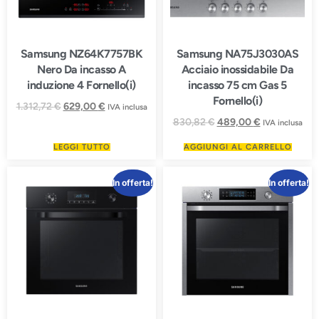
Samsung NZ64K7757BK
Samsung NA75J3030AS
Nero Da incasso A
Acciaio inossidabile Da
induzione 4 Fornello(i)
incasso 75 cm Gas 5
Fornello(i)
1.312,72
€
629,00
€
IVA inclusa
830,82
€
489,00
€
IVA inclusa
LEGGI TUTTO
AGGIUNGI AL CARRELLO
In offerta!
In offerta!