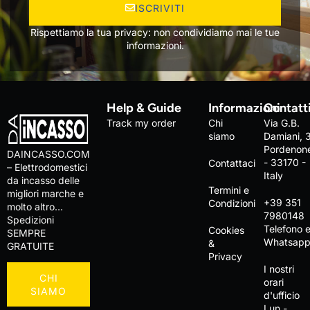
ISCRIVITI
Rispettiamo la tua privacy: non condividiamo mai le tue
informazioni.
Help & Guide
Informazioni
Contatt
Track my order
Chi
Via G.B.
siamo
Damiani, 
Pordenon
DAINCASSO.COM
- 33170 -
Contattaci
– Elettrodomestici
Italy
da incasso delle
Termini e
migliori marche e
+39 351
Condizioni
molto altro…
7980148
Spedizioni
Telefono 
Cookies
SEMPRE
Whatsap
&
GRATUITE
Privacy
I nostri
CHI
orari
SIAMO
d'ufficio
Lun -