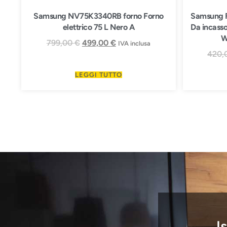
Samsung NV75K3340RB forno Forno
Samsung 
elettrico 75 L Nero A
Da incasso
W
799,00
€
499,00
€
IVA inclusa
420,
LEGGI TUTTO
I