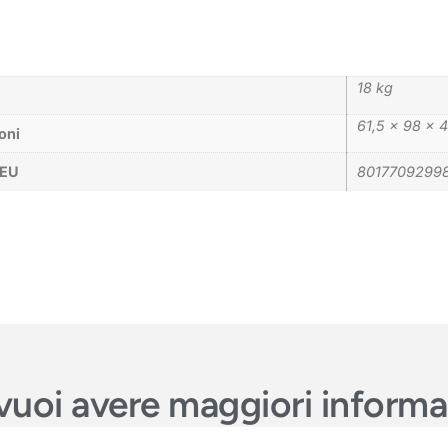
18 kg
61,5 × 98 × 
oni
_EU
80177092998
e vuoi avere maggiori inform