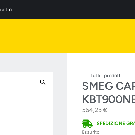
ltro...
Tutti i prodotti
SMEG CAP
KBT900N
564,23
€
SPEDIZIONE GRA
Esaurito