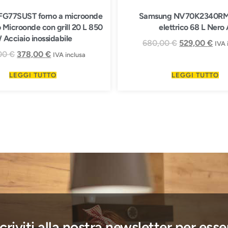
FG77SUST forno a microonde
Samsung NV70K2340RM
 Microonde con grill 20 L 850
elettrico 68 L Nero 
 Acciaio inossidabile
680,00
€
529,00
€
IVA 
00
€
378,00
€
IVA inclusa
LEGGI TUTTO
LEGGI TUTTO
scriviti alla nostra newsletter per esse