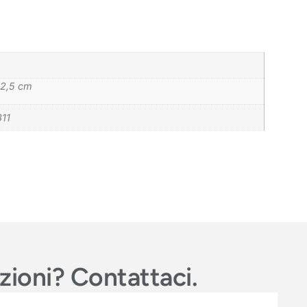
42,5 cm
11
azioni? Contattaci.