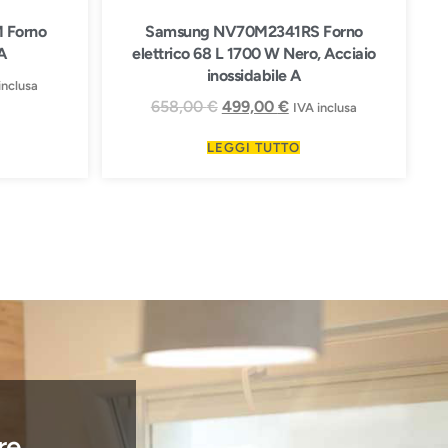
 Forno
Samsung NV70M2341RS Forno
A
elettrico 68 L 1700 W Nero, Acciaio
inossidabile A
inclusa
658,00
€
499,00
€
IVA inclusa
LEGGI TUTTO
re