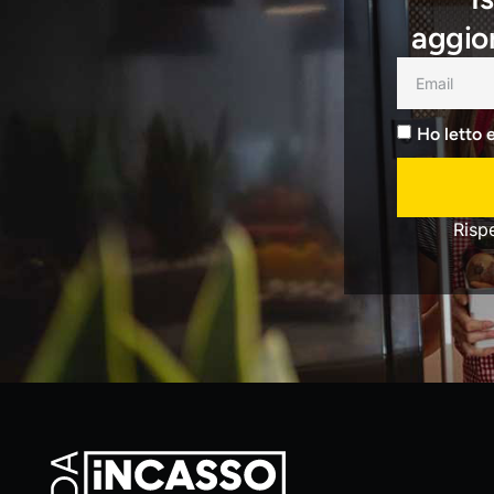
aggior
Ho letto 
Risp