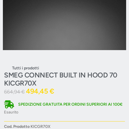
Tutti i prodotti
SMEG CONNECT BUILT IN HOOD 70
KICGR70X
494,45
€
664,94
€
SPEDIZIONE GRATUITA PER ORDINI SUPERIORI AI 100€
Esaurito
Cod. Prodotto
KICGR70X