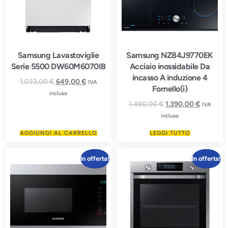
Samsung Lavastoviglie
Samsung NZ84J9770EK
Serie 5500 DW60M6070IB
Acciaio inossidabile Da
incasso A induzione 4
1.033,00
€
649,00
€
IVA
Fornello(i)
inclusa
1.490,00
€
1.390,00
€
IVA
inclusa
AGGIUNGI AL CARRELLO
LEGGI TUTTO
In offerta!
In offerta!