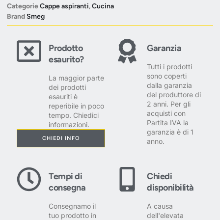
Categorie
Cappe aspiranti
,
Cucina
Brand
Smeg
Prodotto
Garanzia
esaurito?
Tutti i prodotti
sono coperti
La maggior parte
dalla garanzia
dei prodotti
del produttore di
esauriti è
2 anni. Per gli
reperibile in poco
acquisti con
tempo. Chiedici
Partita IVA la
informazioni.
garanzia è di 1
CHIEDI INFO
anno.
Tempi di
Chiedi
consegna
disponibilità
Consegnamo il
A causa
tuo prodotto in
dell'elevata