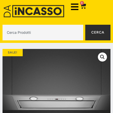
0
CERCA
SALE!