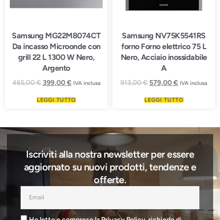
Samsung MG22M8074CT
Samsung NV75K5541RS
Da incasso Microonde con
forno Forno elettrico 75 L
grill 22 L 1300 W Nero,
Nero, Acciaio inossidabile
Argento
A
465,00
€
399,00
€
913,00
€
579,00
€
IVA inclusa
IVA inclusa
LEGGI TUTTO
LEGGI TUTTO
Iscriviti alla nostra newsletter per essere
aggiornato su nuovi prodotti, tendenze e
offerte.
Ho letto e compreso la Privacy Policy, richiedo di