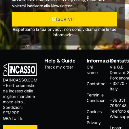
volermi iscrivere alla Newsletter.
ISCRIVITI
Rispettiamo la tua privacy: non condividiamo mai le tue
informazioni.
Help & Guide
Informazioni
Contatt
Track my order
Chi
Via G.B.
siamo
Damiani, 
Pordenon
DAINCASSO.COM
- 33170 -
Contattaci
– Elettrodomestici
Italy
da incasso delle
Termini e
migliori marche e
+39 351
Condizioni
molto altro…
7980148
Spedizioni
Telefono 
Cookies
SEMPRE
Whatsap
&
GRATUITE
Privacy
I nostri