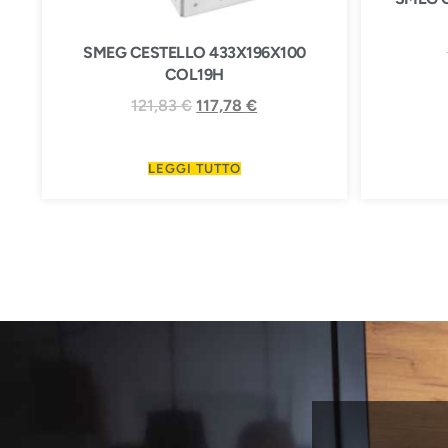
SMEG CESTELLO 433X196X100
COL19H
121,83
€
117,78
€
LEGGI TUTTO