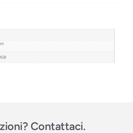
cm
908
azioni? Contattaci.