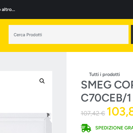
ltro...
Tutti i prodotti
SMEG COP
C70CEB/1
103,
107,42
€
SPEDIZIONE GRA