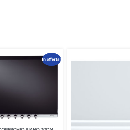
In offerta!
COPERCHIO PIANO 70CM