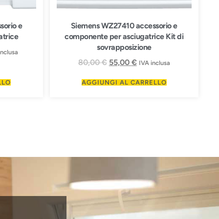
orio e
Siemens WZ27410 accessorio e
trice
componente per asciugatrice Kit di
sovrapposizione
inclusa
80,00
€
55,00
€
IVA inclusa
LLO
AGGIUNGI AL CARRELLO