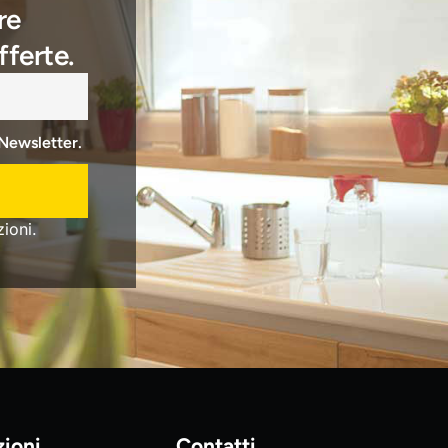
re
fferte.
 Newsletter.
ioni.
zioni
Contatti