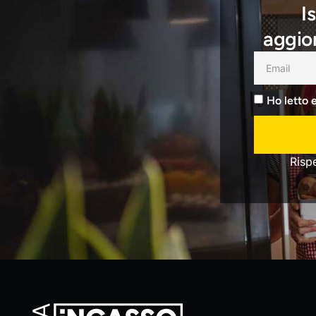
I
aggior
Ho letto 
Risp