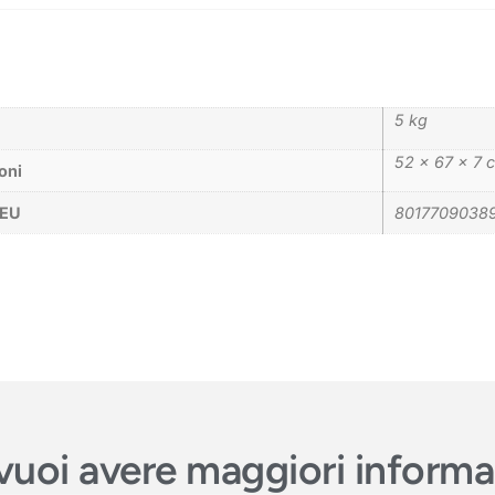
5 kg
52 × 67 × 7 
oni
_EU
8017709038
e vuoi avere maggiori inform