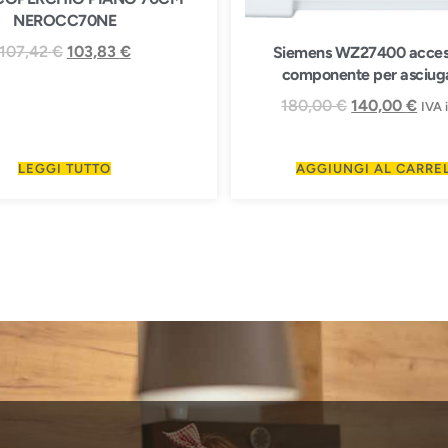
NEROCC70NE
107,42
€
103,83
€
Siemens WZ27400 access
componente per asciuga
180,00
€
140,00
€
IVA 
LEGGI TUTTO
AGGIUNGI AL CARRE