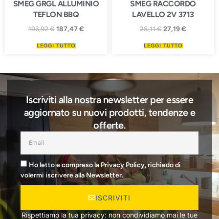
SMEG GRGL ALLUMINIO
SMEG RACCORDO
TEFLON BBQ
LAVELLO 2V 3713
193,92
€
187,47
€
28,11
€
27,19
€
LEGGI TUTTO
LEGGI TUTTO
Iscriviti alla nostra newsletter per essere
aggiornato su nuovi prodotti, tendenze e
offerte.
Ho letto e compreso la Privacy Policy, richiedo di
volermi iscrivere alla Newsletter.
ISCRIVITI
Rispettiamo la tua privacy: non condividiamo mai le tue