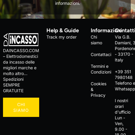
informazioni.
Help & Guide
Informazioni
Contatt
Track my order
Chi
Via G.B.
siamo
Damiani, 
Pordenon
DAINCASSO.COM
- 33170 -
Contattaci
– Elettrodomestici
Italy
da incasso delle
Termini e
migliori marche e
+39 351
Condizioni
molto altro…
7980148
Spedizioni
Telefono 
Cookies
SEMPRE
Whatsap
&
GRATUITE
Privacy
I nostri
CHI
orari
SIAMO
d'ufficio
Lun -
Ven,
9.00 -
18.00