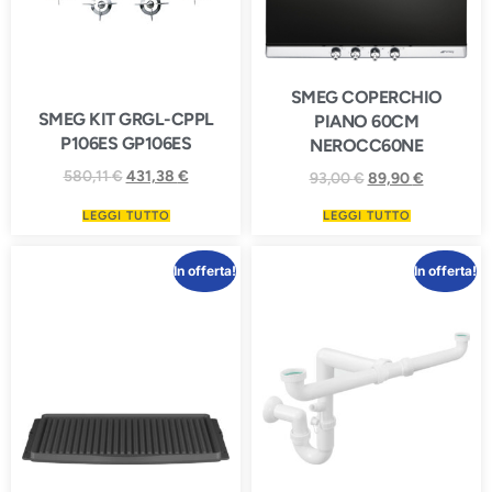
SMEG COPERCHIO
SMEG KIT GRGL-CPPL
PIANO 60CM
P106ES GP106ES
NEROCC60NE
580,11
€
431,38
€
93,00
€
89,90
€
LEGGI TUTTO
LEGGI TUTTO
In offerta!
In offerta!