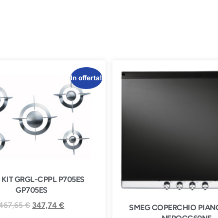
In offerta!
KIT GRGL-CPPL P705ES
GP705ES
467,65
€
347,74
€
SMEG COPERCHIO PIAN