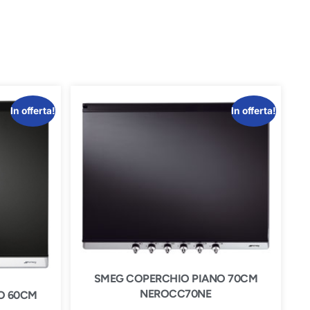
In offerta!
In offerta!
SMEG COPERCHIO PIANO 70CM
NEROCC70NE
O 60CM