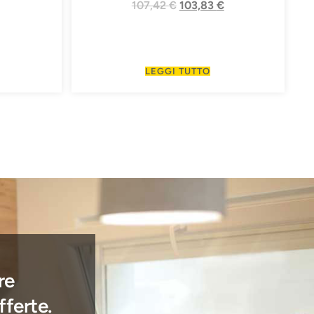
107,42
€
103,83
€
LEGGI TUTTO
re
fferte.