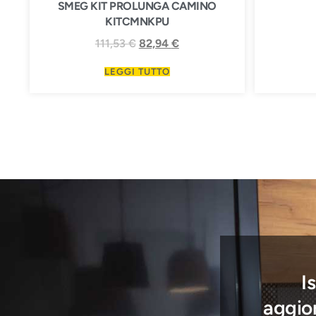
SMEG KIT PROLUNGA CAMINO
KITCMNKPU
111,53
€
82,94
€
LEGGI TUTTO
I
aggior