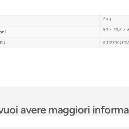
7 kg
80 × 73,5 × 
oni
_EU
80177091110
e vuoi avere maggiori inform