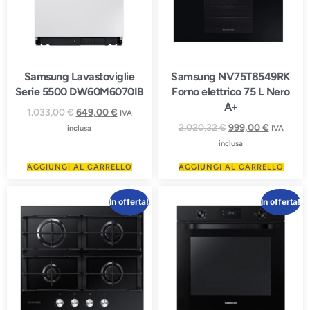
Samsung Lavastoviglie
Samsung NV75T8549RK
Serie 5500 DW60M6070IB
Forno elettrico 75 L Nero
A+
1.033,00
€
649,00
€
IVA
2.020,32
€
999,00
€
inclusa
IVA
inclusa
AGGIUNGI AL CARRELLO
AGGIUNGI AL CARRELLO
In offerta!
In offerta!