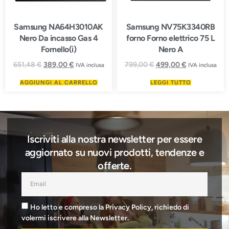
Samsung NA64H3010AK
Samsung NV75K3340RB
Nero Da incasso Gas 4
forno Forno elettrico 75 L
Fornello(i)
Nero A
651,48
€
389,00
€
799,00
€
499,00
€
IVA inclusa
IVA inclusa
AGGIUNGI AL CARRELLO
LEGGI TUTTO
Iscriviti alla nostra newsletter per essere
aggiornato su nuovi prodotti, tendenze e
offerte.
Ho letto e compreso la Privacy Policy, richiedo di
volermi iscrivere alla Newsletter.