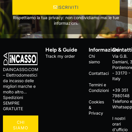
ISCRIVITI
Rispettiamo la tua privacy: non condividiamo mai le tue
informazioni.
Help & Guide
Informazioni
Contatt
Track my order
Chi
Via G.B.
siamo
Damiani, 
Pordenon
DAINCASSO.COM
- 33170 -
Contattaci
– Elettrodomestici
Italy
da incasso delle
Termini e
migliori marche e
+39 351
Condizioni
molto altro…
7980148
Spedizioni
Telefono 
Cookies
SEMPRE
Whatsap
&
GRATUITE
Privacy
I nostri
CHI
orari
SIAMO
d'ufficio