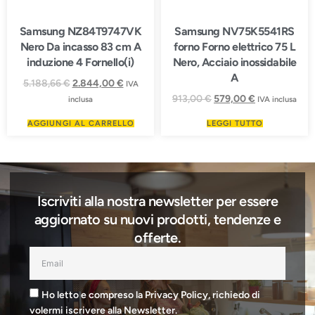
Samsung NZ84T9747VK
Samsung NV75K5541RS
Nero Da incasso 83 cm A
forno Forno elettrico 75 L
induzione 4 Fornello(i)
Nero, Acciaio inossidabile
A
5.188,66
€
2.844,00
€
IVA
913,00
€
579,00
€
inclusa
IVA inclusa
AGGIUNGI AL CARRELLO
LEGGI TUTTO
Iscriviti alla nostra newsletter per essere
aggiornato su nuovi prodotti, tendenze e
offerte.
Ho letto e compreso la Privacy Policy, richiedo di
volermi iscrivere alla Newsletter.