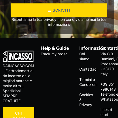
ISCRIVITI
Rispettiamo la tua privacy: non condividiamo mai le tue
informazioni.
Help & Guide
Informazioni
Contatt
Track my order
Chi
Via G.B.
siamo
Damiani, 
Pordenon
DAINCASSO.COM
- 33170 -
Contattaci
– Elettrodomestici
Italy
da incasso delle
Termini e
migliori marche e
+39 351
Condizioni
molto altro…
7980148
Spedizioni
Telefono 
Cookies
SEMPRE
Whatsap
&
GRATUITE
Privacy
I nostri
CHI
orari