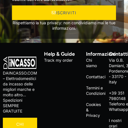
ISCRIVITI
Rispettiamo la tua privacy: non condividiamo mai le tue
informazioni.
Help & Guide
Informazioni
Contatt
Track my order
Chi
Via G.B.
siamo
Damiani, 
Pordenon
DAINCASSO.COM
- 33170 -
Contattaci
– Elettrodomestici
Italy
da incasso delle
Termini e
migliori marche e
+39 351
Condizioni
molto altro…
7980148
Spedizioni
Telefono 
Cookies
SEMPRE
Whatsap
&
GRATUITE
Privacy
I nostri
CHI
orari