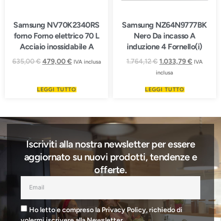
Samsung NV70K2340RS
Samsung NZ64N9777BK
forno Forno elettrico 70 L
Nero Da incasso A
Acciaio inossidabile A
induzione 4 Fornello(i)
635,00
€
479,00
€
1.764,12
€
1.033,79
€
IVA inclusa
IVA
inclusa
LEGGI TUTTO
LEGGI TUTTO
Iscriviti alla nostra newsletter per essere
aggiornato su nuovi prodotti, tendenze e
offerte.
Ho letto e compreso la Privacy Policy, richiedo di
volermi iscrivere alla Newsletter.