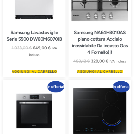
Samsung Lavastoviglie
Samsung NA64H3010AS
Serie 5500 DW60M6070IB
piano cottura Acciaio
inossidabile Da incasso Gas
1.033,00
€
649,00
€
IVA
4 Fornello(i)
inclusa
483,12
€
329,00
€
IVA inclusa
AGGIUNGI AL CARRELLO
AGGIUNGI AL CARRELLO
In offerta!
In offerta!