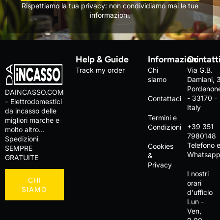
Rispettiamo la tua privacy: non condividiamo mai le tue
informazioni.
Help & Guide
Informazioni
Contatt
Track my order
Chi
Via G.B.
siamo
Damiani, 
Pordenon
DAINCASSO.COM
- 33170 -
Contattaci
– Elettrodomestici
Italy
da incasso delle
Termini e
migliori marche e
+39 351
Condizioni
molto altro…
7980148
Spedizioni
Telefono 
Cookies
SEMPRE
Whatsap
&
GRATUITE
Privacy
I nostri
CHI
orari
SIAMO
d'ufficio
Lun -
Ven,