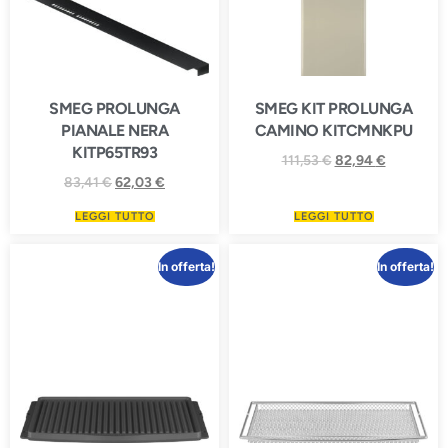
SMEG PROLUNGA
SMEG KIT PROLUNGA
PIANALE NERA
CAMINO KITCMNKPU
KITP65TR93
111,53
€
82,94
€
83,41
€
62,03
€
LEGGI TUTTO
LEGGI TUTTO
In offerta!
In offerta!