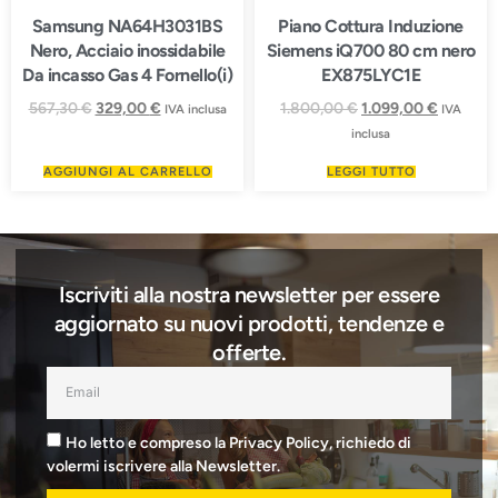
Samsung NA64H3031BS
Piano Cottura Induzione
Nero, Acciaio inossidabile
Siemens iQ700 80 cm nero
Da incasso Gas 4 Fornello(i)
EX875LYC1E
567,30
€
329,00
€
1.800,00
€
1.099,00
€
IVA inclusa
IVA
inclusa
AGGIUNGI AL CARRELLO
LEGGI TUTTO
Iscriviti alla nostra newsletter per essere
aggiornato su nuovi prodotti, tendenze e
offerte.
Ho letto e compreso la Privacy Policy, richiedo di
volermi iscrivere alla Newsletter.