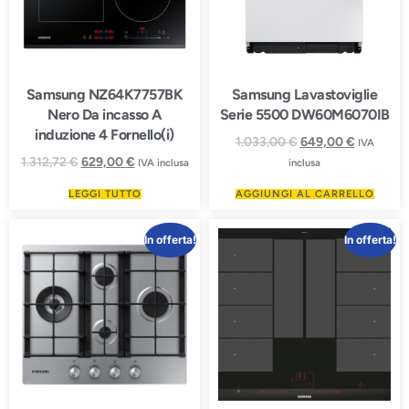
Samsung NZ64K7757BK
Samsung Lavastoviglie
Nero Da incasso A
Serie 5500 DW60M6070IB
induzione 4 Fornello(i)
1.033,00
€
649,00
€
IVA
1.312,72
€
629,00
€
IVA inclusa
inclusa
LEGGI TUTTO
AGGIUNGI AL CARRELLO
In offerta!
In offerta!