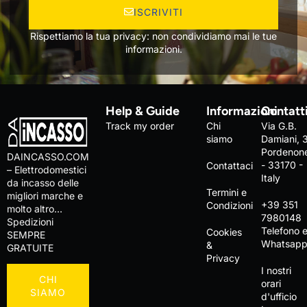
ISCRIVITI
Rispettiamo la tua privacy: non condividiamo mai le tue
informazioni.
Help & Guide
Informazioni
Contatt
Track my order
Chi
Via G.B.
siamo
Damiani, 
Pordenon
DAINCASSO.COM
- 33170 -
Contattaci
– Elettrodomestici
Italy
da incasso delle
Termini e
migliori marche e
+39 351
Condizioni
molto altro…
7980148
Spedizioni
Telefono 
Cookies
SEMPRE
Whatsap
&
GRATUITE
Privacy
I nostri
CHI
orari
SIAMO
d'ufficio