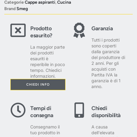
Categorie
Cappe aspiranti
,
Cucina
Brand
Smeg
Prodotto
Garanzia
esaurito?
Tutti i prodotti
sono coperti
La maggior parte
dalla garanzia
dei prodotti
del produttore di
esauriti è
2 anni. Per gli
reperibile in poco
acquisti con
tempo. Chiedici
Partita IVA la
informazioni.
garanzia è di 1
CHIEDI INFO
anno.
Tempi di
Chiedi
consegna
disponibilità
Consegnamo il
A causa
tuo prodotto in
dell'elevata