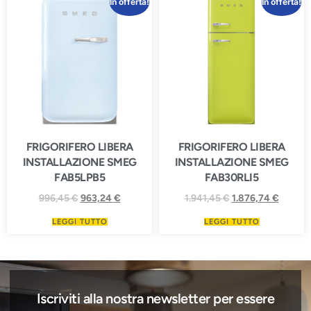
In offerta!
In offerta!
FRIGORIFERO LIBERA
FRIGORIFERO LIBERA
INSTALLAZIONE SMEG
INSTALLAZIONE SMEG
FAB5LPB5
FAB30RLI5
996,45
€
963,24
€
1.941,45
€
1.876,74
€
LEGGI TUTTO
LEGGI TUTTO
Iscriviti alla nostra newsletter per essere