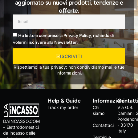
aggiornato su nuovi prodotti, tendenze e
offerte.
Ho letto e compreso la Privacy Policy, richiedo di
volermi iscrivere alla Newsletter.
ISCRIVITI
Rispettiamo la tua privacy: non condividiamo mai le tue
informazioni.
Help & Guide
Informazioni
Contatt
Track my order
Chi
Via G.B.
siamo
Damiani, 
Pordenon
DAINCASSO.COM
- 33170 -
Contattaci
– Elettrodomestici
Italy
da incasso delle
Termini e