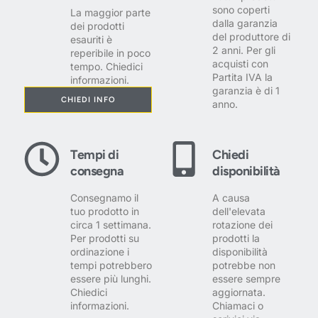
sono coperti
La maggior parte
dalla garanzia
dei prodotti
del produttore di
esauriti è
2 anni. Per gli
reperibile in poco
acquisti con
tempo. Chiedici
Partita IVA la
informazioni.
garanzia è di 1
CHIEDI INFO
anno.
Tempi di
Chiedi
consegna
disponibilità
Consegnamo il
A causa
tuo prodotto in
dell'elevata
circa 1 settimana.
rotazione dei
Per prodotti su
prodotti la
ordinazione i
disponibilità
tempi potrebbero
potrebbe non
essere più lunghi.
essere sempre
Chiedici
aggiornata.
informazioni.
Chiamaci o