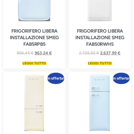
FRIGORIFERO LIBERA
FRIGORIFERO LIBERA
INSTALLAZIONE SMEG
INSTALLAZIONE SMEG
FAB5RPB5
FAB50RWH5
996,45
€
963,24
€
2.728,95
€
2.637,99
€
LEGGI TUTTO
LEGGI TUTTO
In offerta!
In offerta!