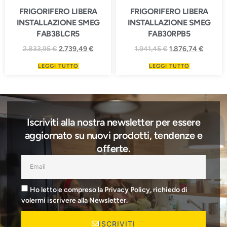
FRIGORIFERO LIBERA
FRIGORIFERO LIBERA
INSTALLAZIONE SMEG
INSTALLAZIONE SMEG
FAB38LCR5
FAB30RPB5
2.833,95
€
2.739,49
€
1.941,45
€
1.876,74
€
LEGGI TUTTO
LEGGI TUTTO
Iscriviti alla nostra newsletter per essere
aggiornato su nuovi prodotti, tendenze e
offerte.
Ho letto e compreso la Privacy Policy, richiedo di
volermi iscrivere alla Newsletter.
ISCRIVITI