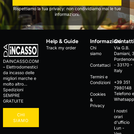
Rispettiamo la tua privacy: non condividiamo mai le tue
informazioni.
Help & Guide
Informazioni
Contatt
Track my order
Chi
Via G.B.
siamo
Damiani, 
Pordenon
DAINCASSO.COM
- 33170 -
Contattaci
– Elettrodomestici
Italy
da incasso delle
Termini e
migliori marche e
+39 351
Condizioni
molto altro…
7980148
Spedizioni
Telefono 
Cookies
SEMPRE
Whatsap
&
GRATUITE
Privacy
I nostri
CHI
orari
SIAMO
d'ufficio
Lun -
Ven,