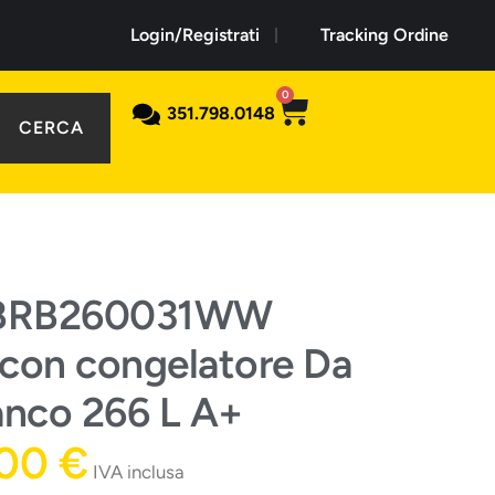
Login/Registrati
Tracking Ordine
0
351.798.0148
CERCA
 BRB260031WW
o con congelatore Da
anco 266 L A+
,00
€
IVA inclusa