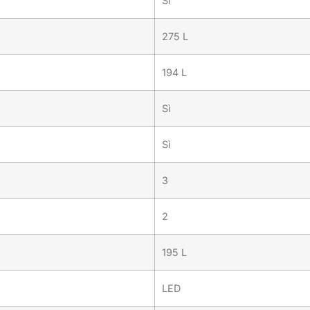
Sì
275 L
194 L
Sì
Sì
3
2
195 L
LED