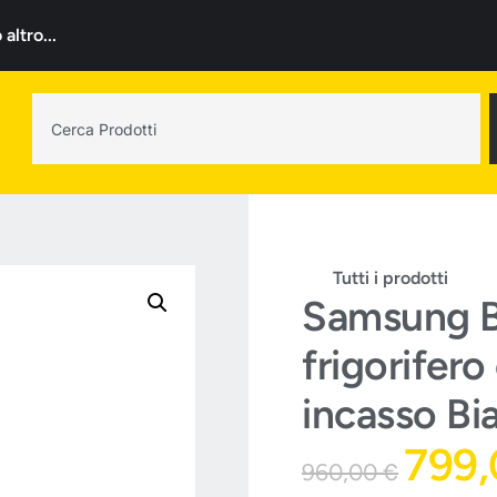
ltro...
Tutti i prodotti
Samsung
frigorifer
incasso Bi
799
960,00
€