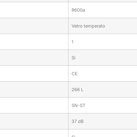
R600a
Vetro temperato
1
Sì
CE
266 L
SN-ST
37 dB