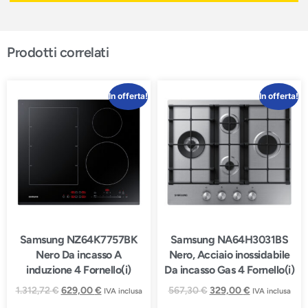
Prodotti correlati
In offerta!
In offerta!
Samsung NZ64K7757BK
Samsung NA64H3031BS
Nero Da incasso A
Nero, Acciaio inossidabile
induzione 4 Fornello(i)
Da incasso Gas 4 Fornello(i)
1.312,72
€
629,00
€
567,30
€
329,00
€
IVA inclusa
IVA inclusa