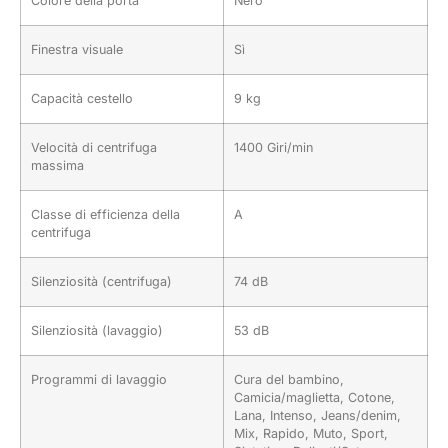
Colore della porta
Nero
Finestra visuale
Sì
Capacità cestello
9 kg
Velocità di centrifuga
1400 Giri/min
massima
Classe di efficienza della
A
centrifuga
Silenziosità (centrifuga)
74 dB
Silenziosità (lavaggio)
53 dB
Programmi di lavaggio
Cura del bambino,
Camicia/maglietta, Cotone,
Lana, Intenso, Jeans/denim,
Mix, Rapido, Muto, Sport,