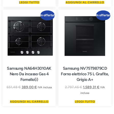
LEGGI TUTTO
AGGIUNGI AL CARRELLO
In offerta!
In offerta!
Samsung NA64H3010AK
Samsung NV75T9879CD
Nero Da incasso Gas 4
Forno elettrico 75 L Grafite,
Fornello(i)
Grigio A+
651,48
€
389,00
€
2.797,46
€
1.589,31
€
IVA inclusa
IVA
inclusa
AGGIUNGI AL CARRELLO
LEGGI TUTTO