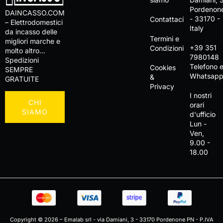
Pordenon
DAINCASSO.COM
- 33170 -
Contattaci
– Elettrodomestici
Italy
da incasso delle
Termini e
migliori marche e
+39 351
Condizioni
molto altro…
7980148
Spedizioni
Telefono 
Cookies
SEMPRE
Whatsap
&
GRATUITE
Privacy
I nostri
CHI
orari
SIAMO
d'ufficio
Lun -
Ven,
9.00 -
18.00
Copyright © 2026 – Emalab srl - via Damiani, 3 - 33170 Pordenone PN - P.IVA